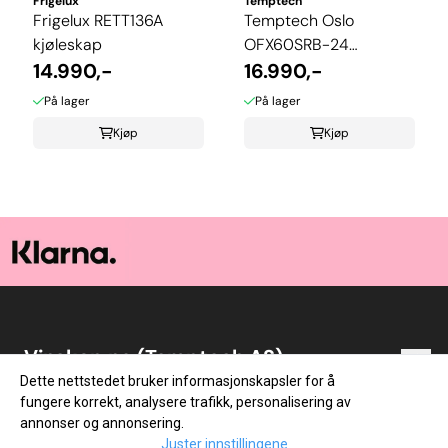
Frigelux
Temptech
Frigelux RETT136A
Temptech Oslo
kjøleskap
OFX60SRB-24
14.990,-
kjøleskap
16.990,-
På lager
På lager
Kjøp
Kjøp
Vinskap.no (Temptech AS)
Dette nettstedet bruker informasjonskapsler for å
Vinskap.no er en norsk nettbutikk med vin som
Snarveier
fungere korrekt, analysere trafikk, personalisering av
lidenskap! Vi startet med netthandel i 2014. Lageret
annonser og annonsering.
vårt ligger i Vestfold, og vi sender ut varer alle
Blogg
Om oss
Juster innstillingene