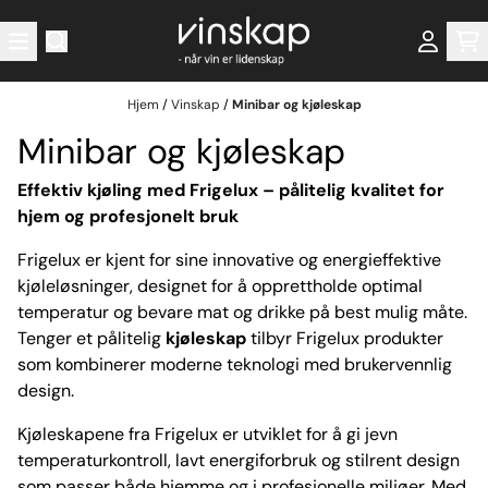
Hopp til innhold
Hjem
/
Vinskap
/
Minibar og kjøleskap
Minibar og kjøleskap
Effektiv kjøling med Frigelux – pålitelig kvalitet for
hjem og profesjonelt bruk
Frigelux er kjent for sine innovative og energieffektive
kjøleløsninger, designet for å opprettholde optimal
temperatur og bevare mat og drikke på best mulig måte.
Tenger et pålitelig
kjøleskap
tilbyr Frigelux produkter
som kombinerer moderne teknologi med brukervennlig
design.
Kjøleskapene fra Frigelux er utviklet for å gi jevn
temperaturkontroll, lavt energiforbruk og stilrent design
som passer både hjemme og i profesjonelle miljøer. Med