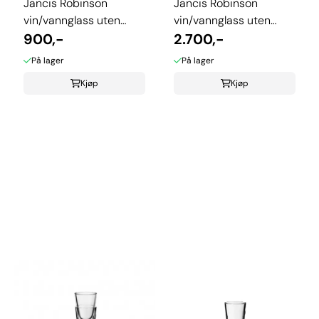
Jancis Robinson
Jancis Robinson
vin/vannglass uten
vin/vannglass uten
stett 2-pk.
900,-
stett 6-pk
2.700,-
På lager
På lager
Kjøp
Kjøp