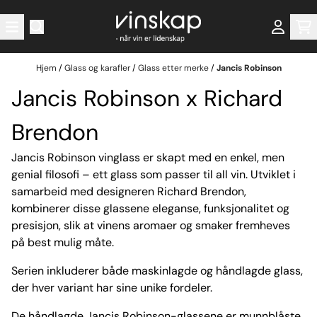
Hopp til innhold
Hjem
/
Glass og karafler
/
Glass etter merke
/
Jancis Robinson
Jancis Robinson x Richard
Brendon
Jancis Robinson vinglass er skapt med en enkel, men
genial filosofi – ett glass som passer til all vin. Utviklet i
samarbeid med designeren Richard Brendon,
kombinerer disse glassene eleganse, funksjonalitet og
presisjon, slik at vinens aromaer og smaker fremheves
på best mulig måte.
Serien inkluderer både maskinlagde og håndlagde glass,
der hver variant har sine unike fordeler.
De håndlagde Jancis Robinson-glassene er munnblåste