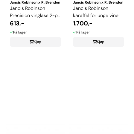
Jancis Robinson x R. Brendon
Jancis Robinson x R. Brendon
Jancis Robinson
Jancis Robinson
Precision vinglass 2-pk
karaffel for unge viner
maskinlaget
613,-
1.700,-
På lager
På lager
Kjøp
Kjøp