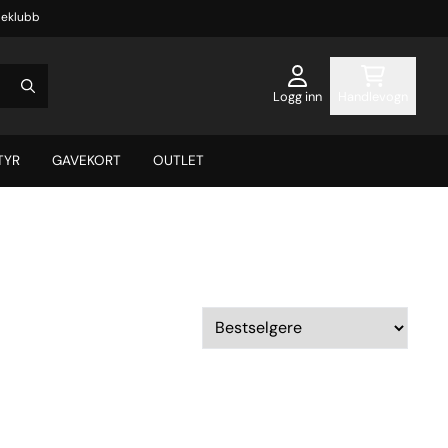
eklubb
Logg inn
Handlevogn
TYR
GAVEKORT
OUTLET