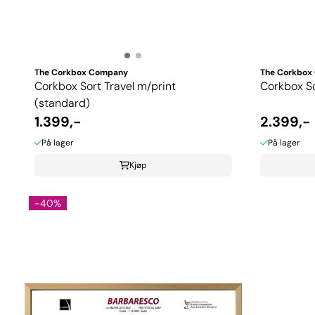
The Corkbox Company
The Corkbox
Corkbox Sort Travel m/print
Corkbox So
(standard)
1.399,-
2.399,-
På lager
På lager
Kjøp
-40%