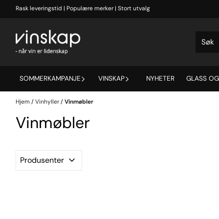
Hopp til innhold
Rask leveringstid | Populære merker | Stort utvalg
SOMMERKAMPANJE
VINSKAP
NYHETER
GLASS OG
Hjem
/
Vinhyller
/
Vinmøbler
Vinmøbler
Produsenter