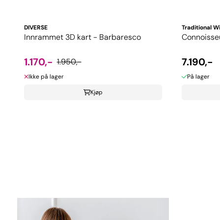
DIVERSE
Traditional 
Innrammet 3D kart - Barbaresco
Connoisseu
1.170,-
7.190,-
1.950,-
Ikke på lager
På lager
Kjøp