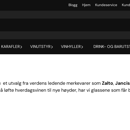
Blogg
Hjem
Kundeservice
Kund
 KARAFLER
VINUTSTYR
VINHYLLER
DRINK- OG BARUTS
du et utvalg fra verdens ledende merkevarer som
Zalto
,
Janci
å løfte hverdagsvinen til nye høyder, har vi glassene som får b