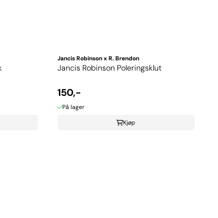
Jancis Robinson x R. Brendon
k
Jancis Robinson Poleringsklut
150,-
På lager
Kjøp