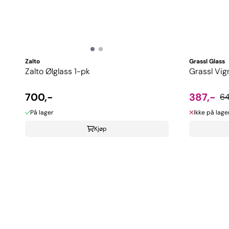
Zalto
Grassl Glass
Zalto Ølglass 1-pk
Grassl Vig
700,-
387,-
64
På lager
Ikke på lage
Kjøp