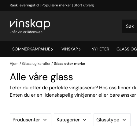
Hopp til innhold
Rask leveringstid | Populære merker | Stort utvalg
SOMMERKAMPANJE
VINSKAP
NYHETER
GLASS OG
Hjem
/
Glass og karafler
/
Glass etter merke
Alle våre glass
Leter du etter de perfekte vinglassene? Hos oss finner 
Enten du er en lidenskapelig vinkjenner eller bare ønsker 
Produsenter
Kategorier
Glasstype