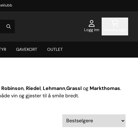
eklubb
Logg inn
Handlevogn
TYR
GAVEKORT
OUTLET
s Robinson
,
Riedel
,
Lehmann
,
Grassl
og
Markthomas
.
åde vin og gjester til å smile bredt.