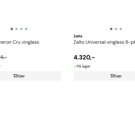
Zalto
neron Cru vinglass
Zalto Universal vinglass 6-p
4.320,-
5,-
r
På lager
Kjøp
Kjøp