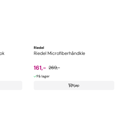
Riedel
-pk
Riedel Microfiberhåndkle
161,-
269,-
På lager
Kjøp