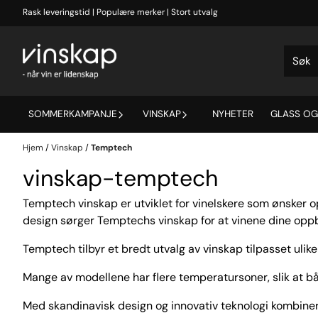
Hopp til innhold
Rask leveringstid | Populære merker | Stort utvalg
SOMMERKAMPANJE
VINSKAP
NYHETER
GLASS OG
Hjem
/
Vinskap
/
Temptech
vinskap-temptech
Temptech vinskap er utviklet for vinelskere som ønsker op
design sørger Temptechs vinskap for at vinene dine oppb
Temptech tilbyr et bredt utvalg av vinskap tilpasset ulik
Mange av modellene har flere temperatursoner, slik at b
Med skandinavisk design og innovativ teknologi kombinerer