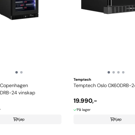
Temptech
 Copenhagen
Temptech Oslo OX60DRB-24
DRB-24 vinskap
-
19.990,-
r
På lager
Kjøp
Kjøp