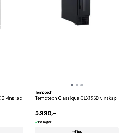
Temptech
DB vinskap
Temptech Classique CLX15SB vinskap
5.990,-
På lager
Kjøp