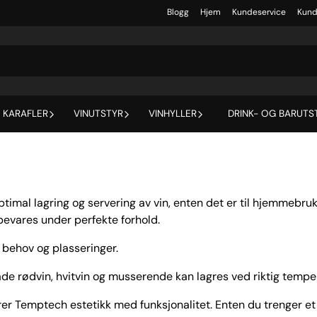
Blogg
Hjem
Kundeservice
Kund
 KARAFLER
VINUTSTYR
VINHYLLER
DRINK- OG BARUTS
timal lagring og servering av vin, enten det er til hjemmebruk
evares under perfekte forhold.
e behov og plasseringer.
åde rødvin, hvitvin og musserende kan lagres ved riktig temp
 Temptech estetikk med funksjonalitet. Enten du trenger et lit