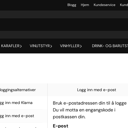
Blogg
Hjem
Kundeservice
Kund
 KARAFLER
VINUTSTYR
VINHYLLER
DRINK- OG BARUTS
loggingsalternativer
Logg inn med e-post
gg inn med Klarna
Bruk e-postadressen din til å logge 
Du vil motta en engangskode i
gg inn med e-post
postkassen din.
E-post