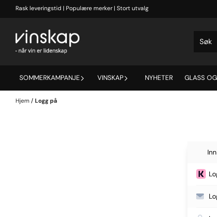
Hopp til innhold
Rask leveringstid | Populære merker | Stort utvalg
SOMMERKAMPANJE
VINSKAP
NYHETER
GLASS OG
Hjem
/
Logg på
Inn
Lo
Lo