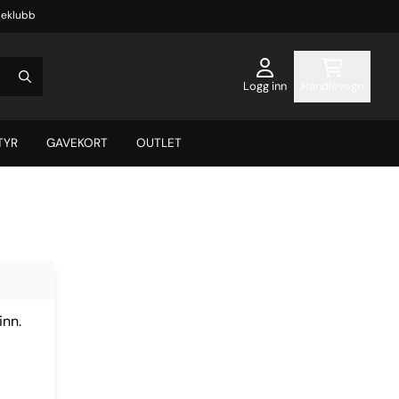
eklubb
Logg inn
Handlevogn
TYR
GAVEKORT
OUTLET
inn.