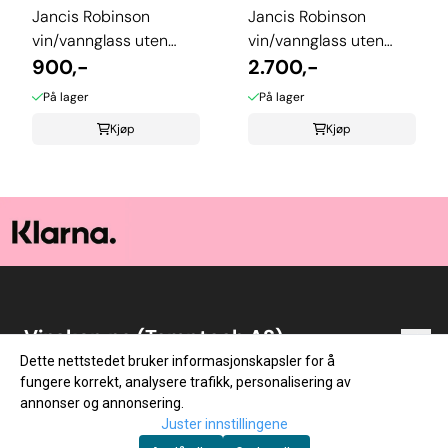
Jancis Robinson
Jancis Robinson
vin/vannglass uten
vin/vannglass uten
stett 2-pk.
900,-
stett 6-pk
2.700,-
På lager
På lager
Kjøp
Kjøp
Vinskap.no (Temptech AS)
Dette nettstedet bruker informasjonskapsler for å
Vinskap.no er en norsk nettbutikk med vin som
Snarveier
fungere korrekt, analysere trafikk, personalisering av
lidenskap! Vi startet med netthandel i 2014. Lageret
annonser og annonsering.
vårt ligger i Vestfold, og vi sender ut varer alle
Blogg
Om oss
Juster innstillingene
hverdager. Du kan beregne 1-3 virkedagers
Vinskap.no (Temptech AS)
Kundeservice