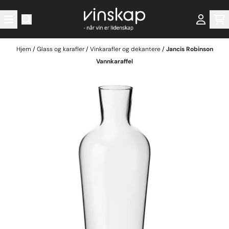
Hopp til innhold
Hjem
/
Glass og karafler
/
Vinkarafler og dekantere
/
Jancis Robinson
Vannkaraffel