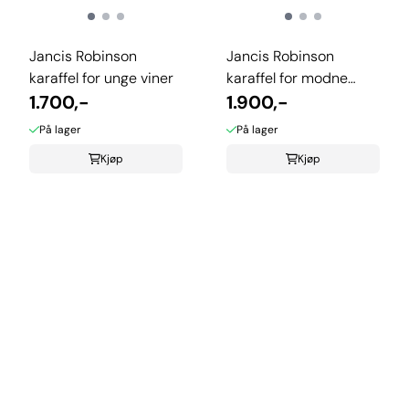
Jancis Robinson
Jancis Robinson
karaffel for unge viner
karaffel for modne
1.700,-
viner
1.900,-
På lager
På lager
Kjøp
Kjøp