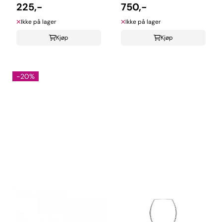
225,-
champagneglass 6-
750,-
pakning
Ikke på lager
Ikke på lager
Kjøp
Kjøp
-20%