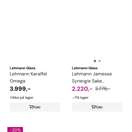
Lehmann Glass
Lehmann Glass
Lehmann Karaffel
Lehmann Jamesse
Omega
Synergie Sake
3.999,-
munnblåst, 6-pk
2.220,-
2.775,-
Ikke på lager
På lager
Kjøp
Kjøp
-20%