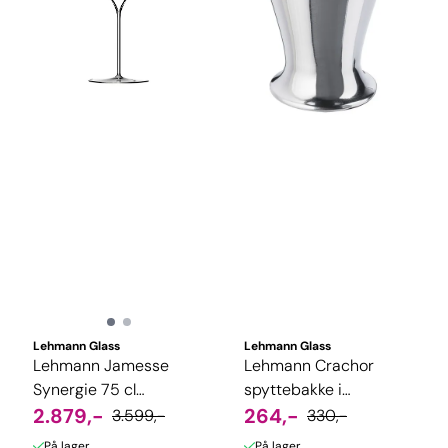
Lehmann Glass
Lehmann Glass
Lehmann Jamesse
Lehmann Crachor
Synergie 75 cl
spyttebakke i
munnblåst, 6-pk
2.879,-
aluminium
264,-
3.599,-
330,-
På lager
På lager