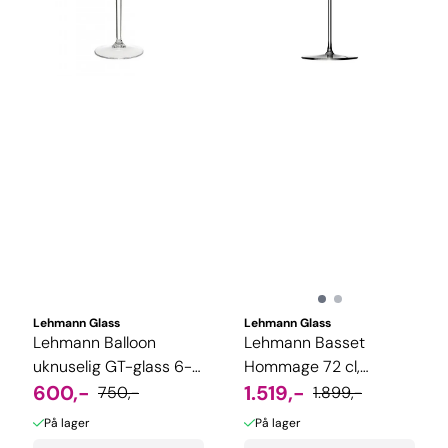
Lehmann Glass
Lehmann Glass
Lehmann Balloon
Lehmann Basset
uknuselig GT-glass 6-
Hommage 72 cl,
pakning
600,-
maskinlaget, 6-pk
1.519,-
750,-
1.899,-
På lager
På lager