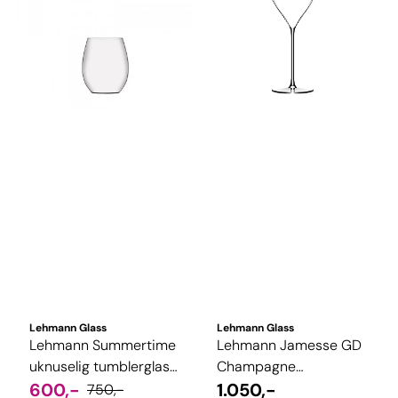
Lehmann Glass
Lehmann Glass
Lehmann Summertime
Lehmann Jamesse GD
uknuselig tumblerglass
Champagne
6-pakning
600,-
maskinlaget, 6-pk
1.050,-
750,-