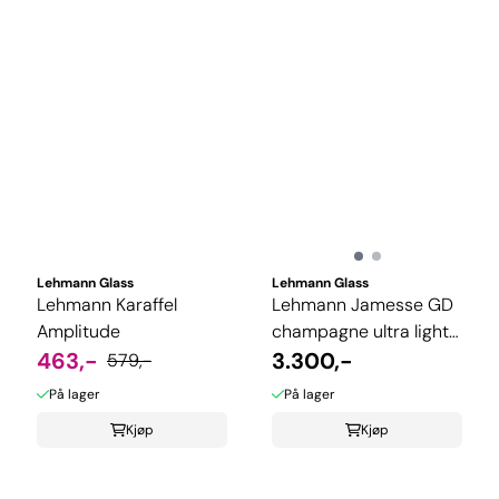
Lehmann Glass
Lehmann Glass
Lehmann Karaffel
Lehmann Jamesse GD
Amplitude
champagne ultra light,
463,-
6-pk
3.300,-
579,-
På lager
På lager
Kjøp
Kjøp