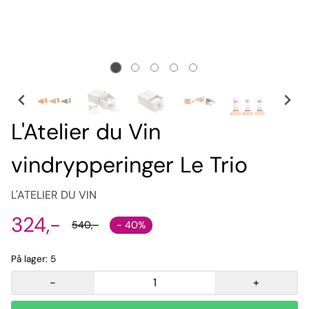
L'Atelier du Vin
vindrypperinger Le Trio
L'ATELIER DU VIN
324,-
- 40%
540,-
På lager
: 5
-
+