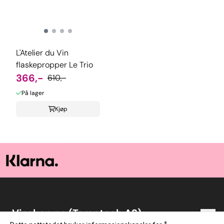
L'Atelier du Vin
flaskepropper Le Trio
366,-
610,-
På lager
Kjøp
Vinskap.no (Temptech AS)