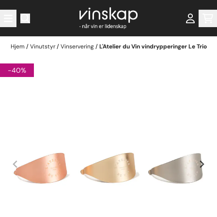
Hopp til innhold
Hjem
/
Vinutstyr
/
Vinservering
/
L'Atelier du Vin vindrypperinger Le Trio
-40%