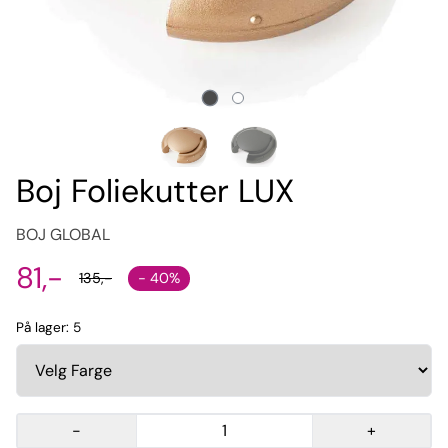
Boj Foliekutter LUX
BOJ GLOBAL
81,-
- 40%
135,-
På lager
: 5
-
+