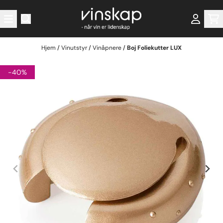
Hopp til innhold
Hjem
/
Vinutstyr
/
Vinåpnere
/
Boj Foliekutter LUX
-40%