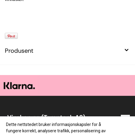
Produsent
Vinskap.no (Temptech AS)
Dette nettstedet bruker informasjonskapsler for å
Vinskap.no er en norsk nettbutikk med vin som
Snarveier
fungere korrekt, analysere trafikk, personalisering av
lidenskap! Vi startet med netthandel i 2014. Lageret