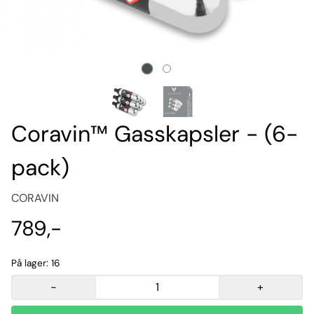
Coravin™ Gasskapsler - (6-
pack)
CORAVIN
789,-
På lager
: 16
-
+