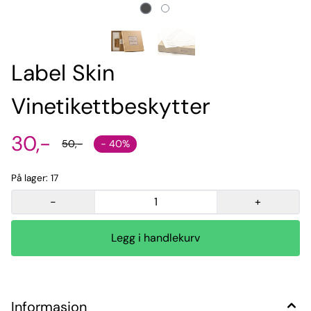
Label Skin
Vinetikettbeskytter
30,-
- 40%
50,-
På lager
: 17
-
+
Informasjon