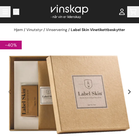
Hopp til innhold
Hjem
/
Vinutstyr
/
Vinservering
/
Label Skin Vinetikettbeskytter
-40%