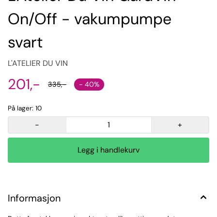
On/Off - vakumpumpe
svart
L'ATELIER DU VIN
201,-
- 40%
335,-
På lager
: 10
-
+
Informasjon