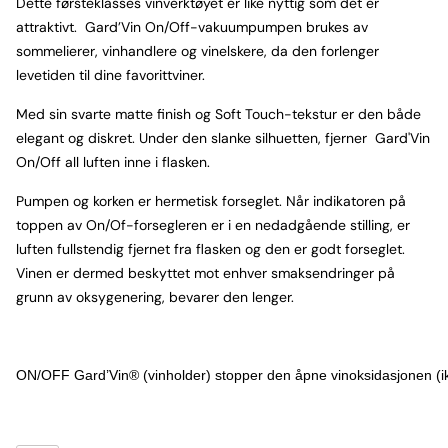
Dette førsteklasses vinverktøyet er like nyttig som det er
attraktivt. Gard’Vin On/Off-vakuumpumpen brukes av
sommelierer, vinhandlere og vinelskere, da den forlenger
levetiden til dine favorittviner.
Med sin svarte matte finish og Soft Touch-tekstur er den både
elegant og diskret. Under den slanke silhuetten, fjerner Gard'Vin
On/Off all luften inne i flasken.
Pumpen og korken er hermetisk forseglet. Når indikatoren på
toppen av On/Of-forsegleren er i en nedadgående stilling, er
luften fullstendig fjernet fra flasken og den er godt forseglet.
Vinen er dermed beskyttet mot enhver smaksendringer på
grunn av oksygenering, bevarer den lenger.
ON/OFF Gard’Vin® (vinholder) stopper den åpne vinoksidasjonen (ikk