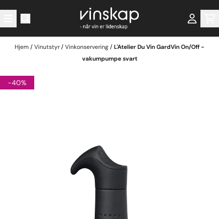
Hopp til innhold
Hjem
/
Vinutstyr
/
Vinkonservering
/
L'Atelier Du Vin GardVin On/Off -
vakumpumpe svart
-40%