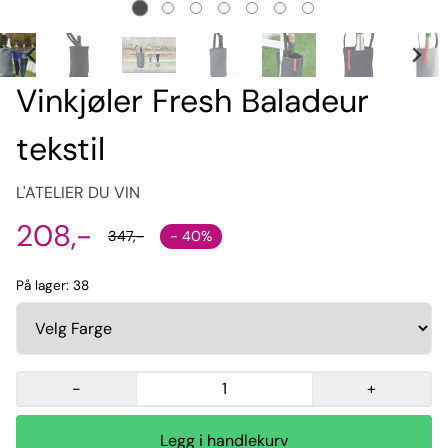
Vinkjøler Fresh Baladeur
tekstil
L'ATELIER DU VIN
208,-
- 40%
347,-
På lager
: 38
-
+