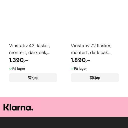
Vinstativ 42 flasker,
Vinstativ 72 flasker,
montert, dark oak,
montert, dark oak,
TWC/42ARDO
1.390,-
TWC/72ARDO
1.890,-
På lager
På lager
Kjøp
Kjøp