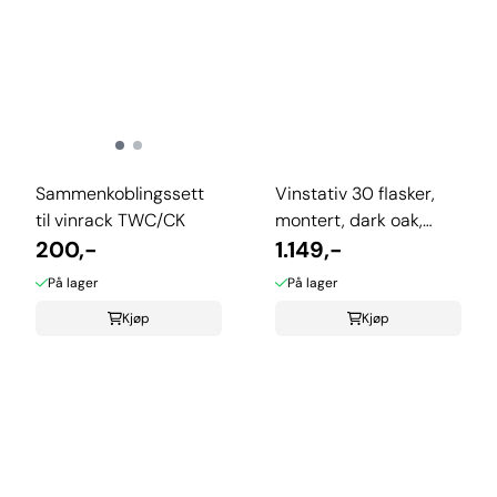
Sammenkoblingssett
Vinstativ 30 flasker,
til vinrack TWC/CK
montert, dark oak,
200,-
TWC/30ARDO
1.149,-
På lager
På lager
Kjøp
Kjøp