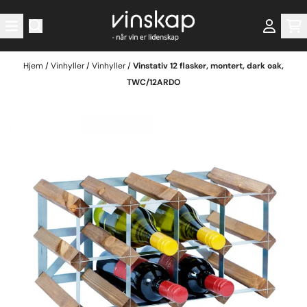
Hopp til innhold
Hjem
/
Vinhyller
/
Vinhyller
/
Vinstativ 12 flasker, montert, dark oak,
TWC/12ARDO