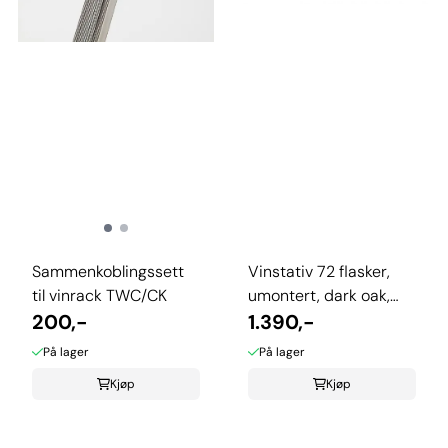
Sammenkoblingssett
Vinstativ 72 flasker,
til vinrack TWC/CK
umontert, dark oak,
200,-
TWC/72KTDO
1.390,-
På lager
På lager
Kjøp
Kjøp