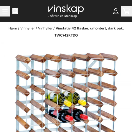
Hopp til innhold
Hjem
/
Vinhyller
/
Vinhyller
/
Vinstativ 42 flasker, umontert, dark oak,
TWC/42KTDO