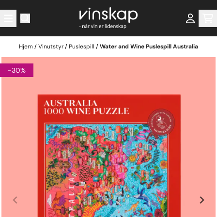
Hopp til innhold
Hjem
/
Vinutstyr
/
Puslespill
/
Water and Wine Puslespill Australia
-30%