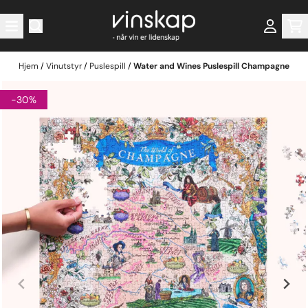
Hopp til innhold
Hjem
/
Vinutstyr
/
Puslespill
/
Water and Wines Puslespill Champagne
-30%