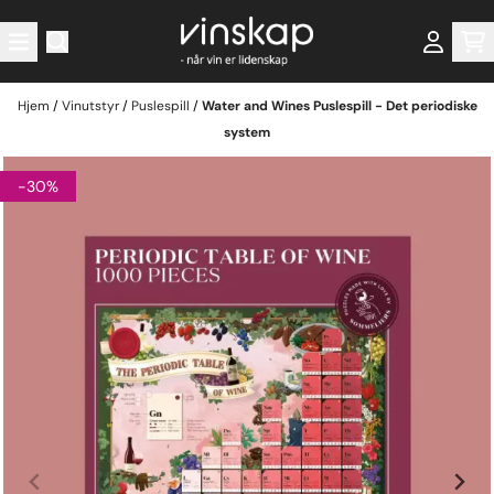
Hopp til innhold
Hjem
/
Vinutstyr
/
Puslespill
/
Water and Wines Puslespill - Det periodiske
system
-30%