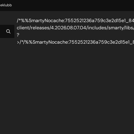
eklubb
/*%%SmartyNocache:7552521236a759c3e2d15e1_8
client/releases/4.2026.08.07.04/includes/smarty/libs/p
?
>/*/%%SmartyNocache:7552521236a759c3e2d15e1_
15e1_84137865%%*/
tpl_vars['customer_first_name']->value;?> /