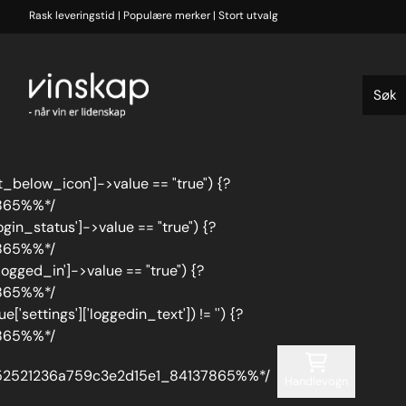
Hopp til innhold
Rask leveringstid | Populære merker | Stort utvalg
_below_icon']->value == "true") {?
865%%*/
gin_status']->value == "true") {?
865%%*/
logged_in']->value == "true") {?
865%%*/
e['settings']['loggedin_text']) != '') {?
865%%*/
tpl_vars['loggedin_text']->value;?> /*/
52521236a759c3e2d15e1_84137865%%*/
Handlevogn
/*/%%SmartyNocache:7552521236a759c3e