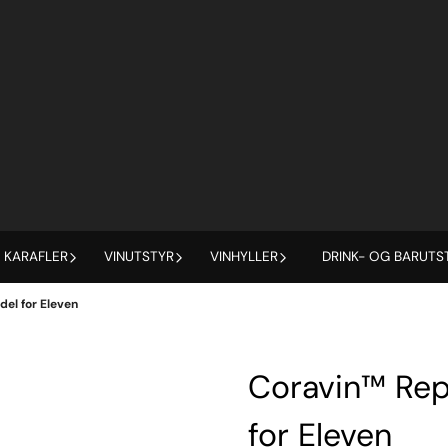
 /*/%%SmartyNocache:7552521236a759c3e2d15e1_84137865%%*/
 KARAFLER
VINUTSTYR
VINHYLLER
DRINK- OG BARUTS
el for Eleven
Coravin™ Re
for Eleven