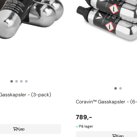
Gasskapsler - (3-pack)
Coravin™ Gasskapsler - (6
789,-
På lager
Kjøp
Kjøp