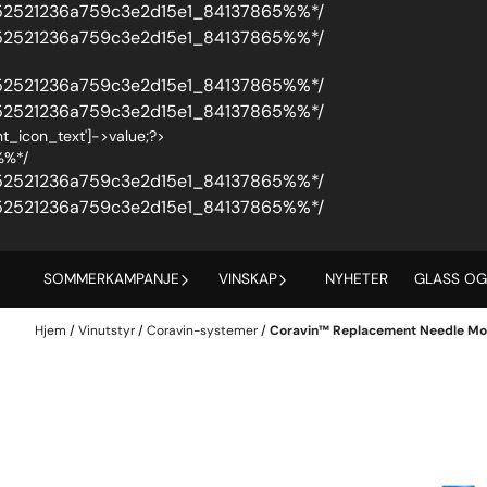
52521236a759c3e2d15e1_84137865%%*/
52521236a759c3e2d15e1_84137865%%*/
tpl_vars['not_loggedin_text']->value;?>
52521236a759c3e2d15e1_84137865%%*/
52521236a759c3e2d15e1_84137865%%*/
nt_icon_text']->value;?>
%%*/
52521236a759c3e2d15e1_84137865%%*/
52521236a759c3e2d15e1_84137865%%*/
SOMMERKAMPANJE
VINSKAP
NYHETER
GLASS OG
Hjem
/
Vinutstyr
/
Coravin-systemer
/
Coravin™ Replacement Needle Mod