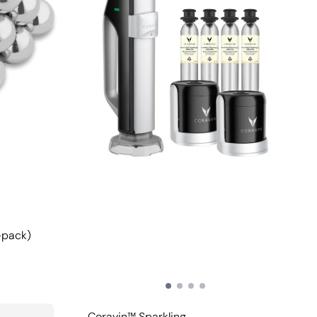
-pack)
Coravin™ Sparkling