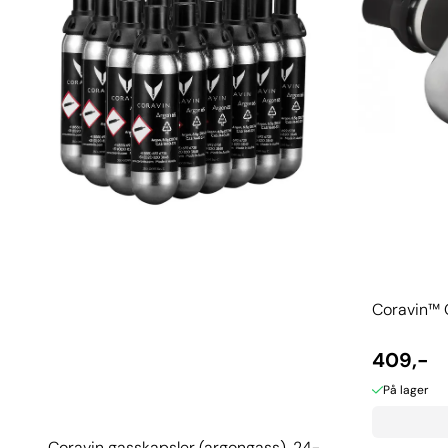
Coravin™ 
409,-
På lager
Coravin gasskapsler (argongass), 24-