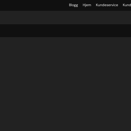
Blogg
Hjem
Kundeservice
Kund
%%SmartyNocache:7552521236a759c3e2d15e1_84137865%%*/
2d15e1_84137865%%*/, /*%%SmartyNocache:7552521236a759c3e2d