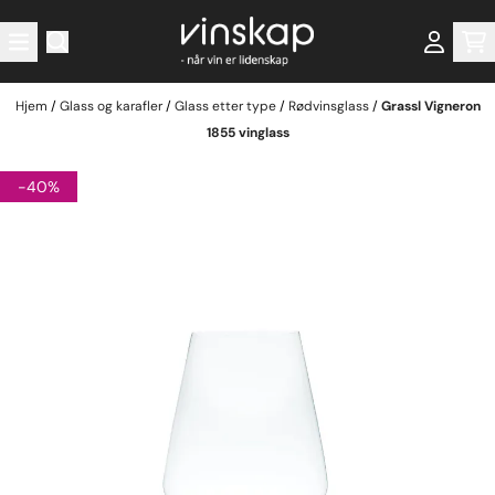
Hopp til innhold
Hjem
/
Glass og karafler
/
Glass etter type
/
Rødvinsglass
/
Grassl Vigneron
1855 vinglass
-40%