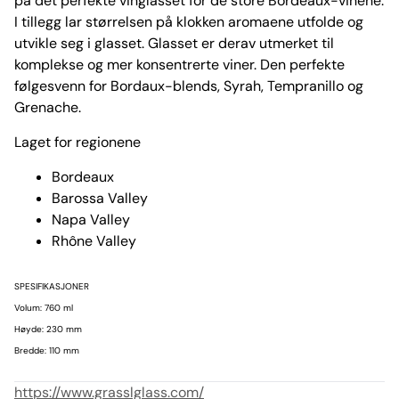
på det perfekte vinglasset for de store Bordeaux-vinene.
I tillegg lar størrelsen på klokken aromaene utfolde og
utvikle seg i glasset. Glasset er derav utmerket til
komplekse og mer konsentrerte viner. Den perfekte
følgesvenn for Bordaux-blends, Syrah, Tempranillo og
Grenache.
Laget for regionene
Bordeaux
Barossa Valley
Napa Valley
Rhône Valley
SPESIFIKASJONER
Volum: 760 ml
Høyde: 230 mm
Bredde: 110 mm
https://www.grasslglass.com/