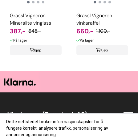
Grassl Vigneron
Grassl Vigneron
Mineralite vinglass
vinkaraffel
387,-
660,-
645,-
1.100,-
På lager
På lager
Kjøp
Kjøp
Vinskap.no (Temptech AS)
Dette nettstedet bruker informasjonskapsler for å
Vinskap.no er en norsk nettbutikk med vin som
Snarveier
fungere korrekt, analysere trafikk, personalisering av
lidenskap! Vi startet med netthandel i 2014. Lageret
annonser og annonsering.
vårt ligger i Vestfold, og vi sender ut varer alle
Blogg