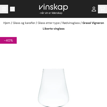
Hopp til innhold
Hjem
/
Glass og karafler
/
Glass etter type
/
Rødvinsglass
/
Grassl Vigneron
Liberte vinglass
-40%