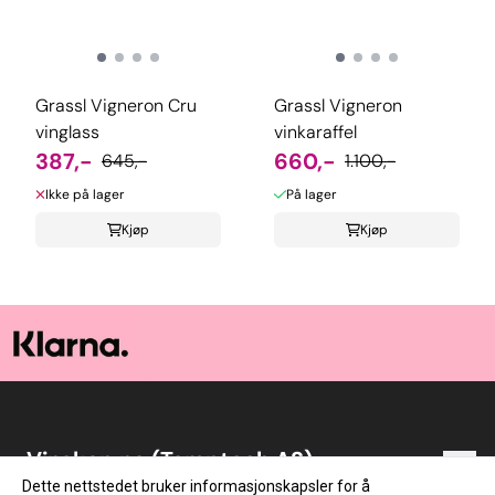
Grassl Vigneron Cru
Grassl Vigneron
vinglass
vinkaraffel
387,-
660,-
645,-
1.100,-
Ikke på lager
På lager
Kjøp
Kjøp
Vinskap.no (Temptech AS)
Vinskap.no er en norsk nettbutikk med vin som
Dette nettstedet bruker informasjonskapsler for å