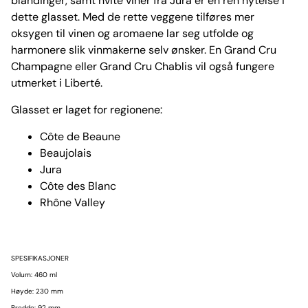
blandinger, samt hvite viner fra Jura er en ren nytelse i
dette glasset. Med de rette veggene tilføres mer
oksygen til vinen og aromaene lar seg utfolde og
harmonere slik vinmakerne selv ønsker. En Grand Cru
Champagne eller Grand Cru Chablis vil også fungere
utmerket i Liberté.
Glasset er laget for regionene:
Côte de Beaune
Beaujolais
Jura
Côte des Blanc
Rhône Valley
SPESIFIKASJONER
Volum: 460 ml
Høyde: 230 mm
Bredde: 92 mm