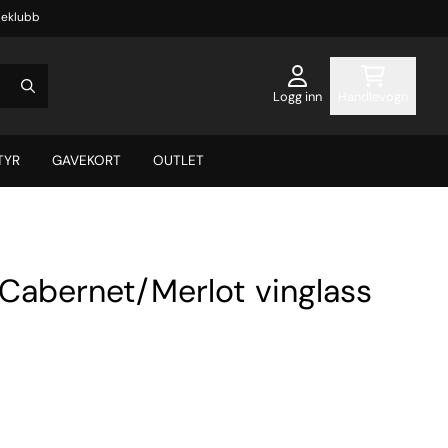
eklubb
Logg inn
Handlevogn
TYR
GAVEKORT
OUTLET
Cabernet/Merlot vinglass