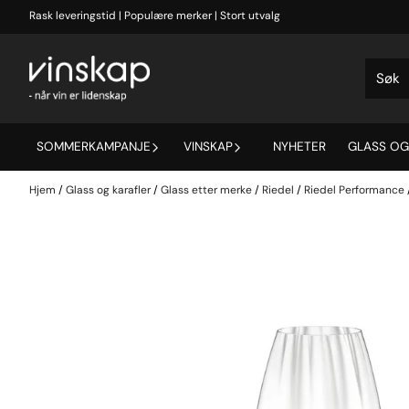
Hopp til innhold
Rask leveringstid | Populære merker | Stort utvalg
SOMMERKAMPANJE
VINSKAP
NYHETER
GLASS OG
Hjem
/
Glass og karafler
/
Glass etter merke
/
Riedel
/
Riedel Performance