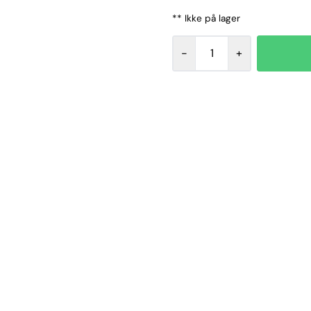
** Ikke på lager
-
+