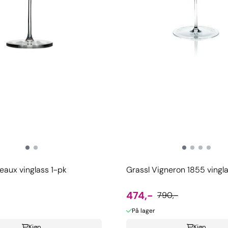
eaux vinglass 1-pk
Grassl Vigneron 1855 vingl
474,-
790,-
På lager
Kjøp
Kjøp