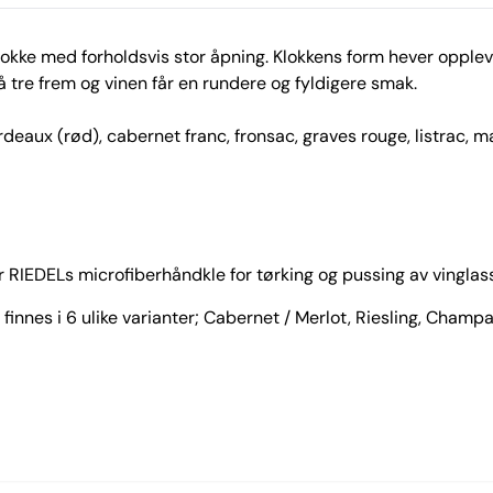
 klokke med forholdsvis stor åpning. Klokkens form hever oppl
 tre frem og vinen får en rundere og fyldigere smak.
eaux (rød), cabernet franc, fronsac, graves rouge, listrac, m
 RIEDELs microfiberhåndkle for tørking og pussing av vinglass
finnes i 6 ulike varianter; Cabernet / Merlot, Riesling, Champ