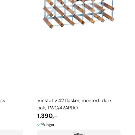
ass
Vinstativ 42 flasker, montert, dark
oak, TWC/42ARDO
1.390,-
På lager
Kjøp