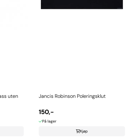
ass uten
Jancis Robinson Poleringsklut
150,-
På lager
Kjøp