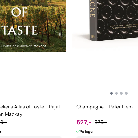
ier's Atlas of Taste - Rajat
Champagne - Peter Liem
dan Mackay
527,-
19,-
879,-
r
På lager