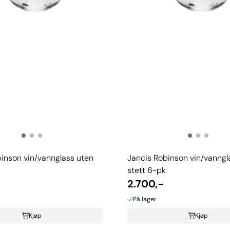
inson vin/vannglass uten
Jancis Robinson vin/vanngl
.
stett 6-pk
2.700,-
På lager
Kjøp
Kjøp