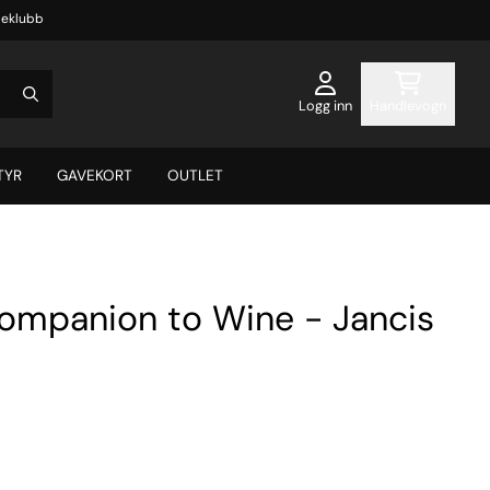
eklubb
Logg inn
Handlevogn
TYR
GAVEKORT
OUTLET
ompanion to Wine - Jancis