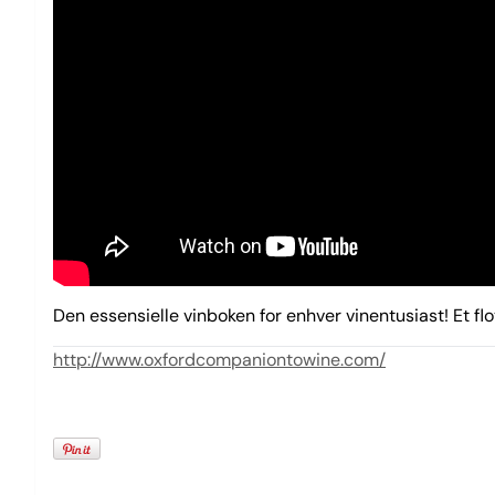
Den essensielle vinboken for enhver vinentusiast! Et fl
http://www.oxfordcompaniontowine.com/