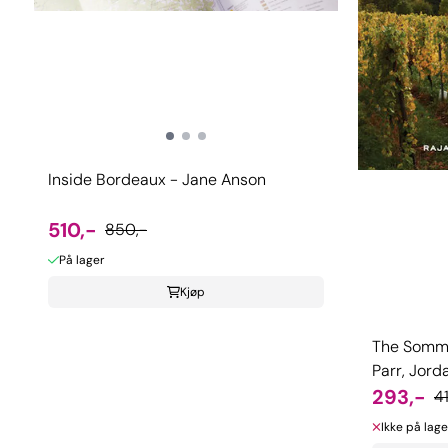
Inside Bordeaux - Jane Anson
510,-
850,-
På lager
Kjøp
The Sommel
Parr, Jor
293,-
4
Ikke på lage