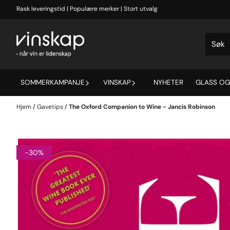
Hopp til innhold
Rask leveringstid | Populære merker | Stort utvalg
SOMMERKAMPANJE
VINSKAP
NYHETER
GLASS OG
Hjem
/
Gavetips
/
The Oxford Companion to Wine - Jancis Robinson
-30%