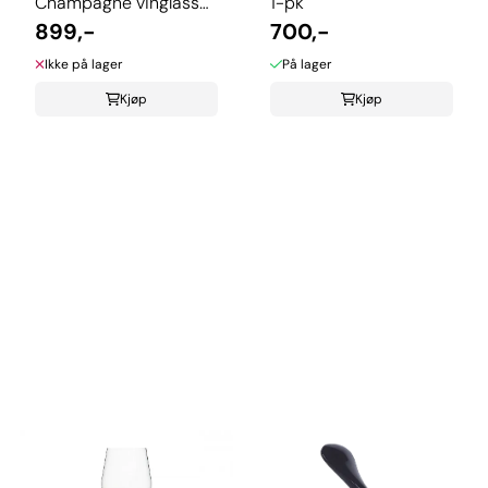
Champagne vinglass
1-pk
2-pk
899,-
700,-
Ikke på lager
På lager
Kjøp
Kjøp