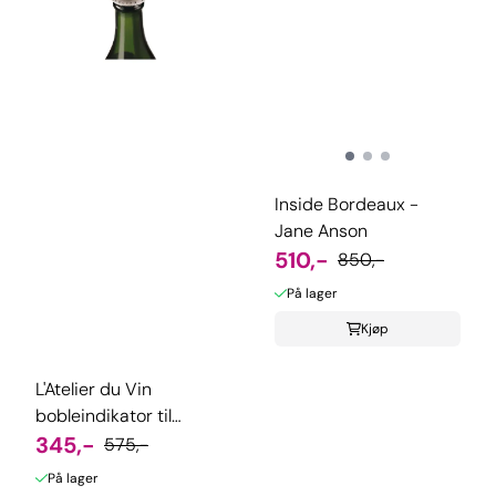
Inside Bordeaux -
Jane Anson
510,-
850,-
På lager
Kjøp
L'Atelier du Vin
bobleindikator til
musserende viner
345,-
575,-
På lager