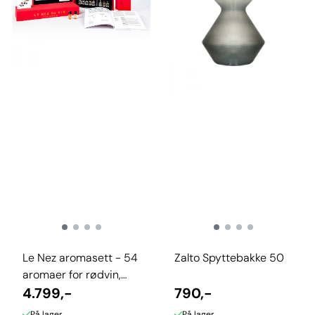
Le Nez aromasett - 54
Zalto Spyttebakke 50
aromaer for rødvin,
hvitvin og musserende
4.799,-
790,-
På lager
På lager