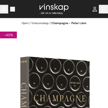
Hopp til innhold
Hjem
/
Vinkunnskap
/
Champagne - Peter Liem
-40%