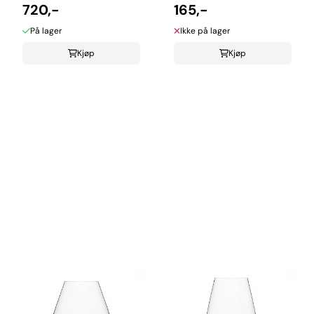
720,-
musserende vin
165,-
På lager
Ikke på lager
Kjøp
Kjøp