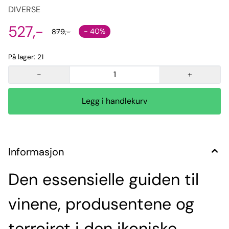
DIVERSE
527,-
- 40%
879,-
På lager
: 21
-
+
Informasjon
Den essensielle guiden til
vinene, produsentene og
terroiret i den ikoniske