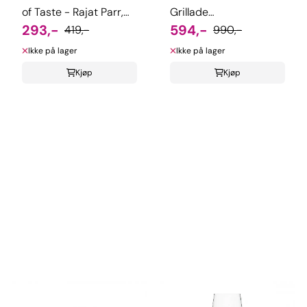
of Taste - Rajat Parr,
Grillade
Jordan Mackay
293,-
champagnesabel
594,-
419,-
990,-
Ikke på lager
Ikke på lager
Kjøp
Kjøp