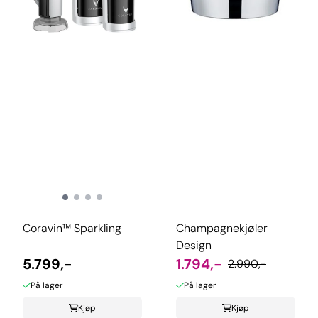
Coravin™ Sparkling
Champagnekjøler
Design
5.799,-
1.794,-
2.990,-
På lager
På lager
Kjøp
Kjøp