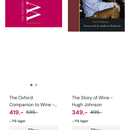
The Oxford
The Story of Wine -
Companion to Wine -
Hugh Johnson
Jancis Robinson
419,-
349,-
599,-
499,-
På lager
På lager