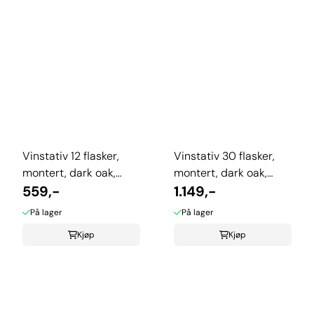
Vinstativ 12 flasker,
Vinstativ 30 flasker,
montert, dark oak,
montert, dark oak,
TWC/12ARDO
559,-
TWC/30ARDO
1.149,-
På lager
På lager
Kjøp
Kjøp