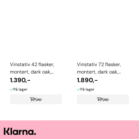
Vinstativ 42 flasker,
Vinstativ 72 flasker,
montert, dark oak,
montert, dark oak,
TWC/42ARDO
1.390,-
TWC/72ARDO
1.890,-
På lager
På lager
Kjøp
Kjøp