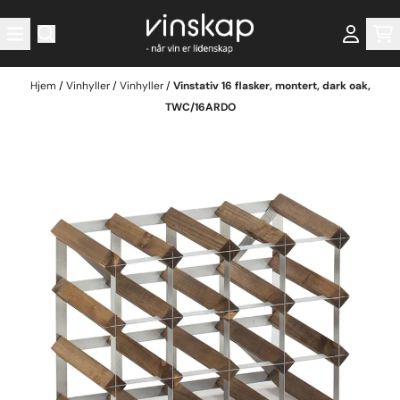
Hopp til innhold
Hjem
/
Vinhyller
/
Vinhyller
/
Vinstativ 16 flasker, montert, dark oak,
TWC/16ARDO