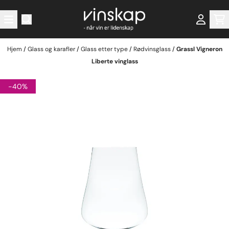
Hopp til innhold
Hjem
/
Glass og karafler
/
Glass etter type
/
Rødvinsglass
/
Grassl Vigneron
Liberte vinglass
-40%