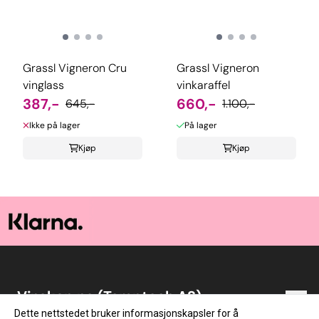
Grassl Vigneron Cru
Grassl Vigneron
vinglass
vinkaraffel
387,-
660,-
645,-
1.100,-
Ikke på lager
På lager
Kjøp
Kjøp
Vinskap.no (Temptech AS)
Vinskap.no er en norsk nettbutikk med vin som
Dette nettstedet bruker informasjonskapsler for å