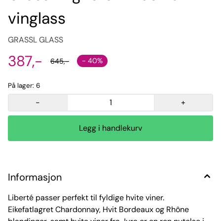
vinglass
GRASSL GLASS
387,-
- 40%
645,-
På lager
: 6
-
+
Informasjon
Liberté passer perfekt til fyldige hvite viner.
Eikefatlagret Chardonnay, Hvit Bordeaux og Rhône