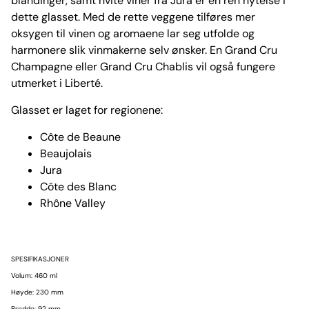
blandinger, samt hvite viner fra Jura er en ren nytelse i
dette glasset. Med de rette veggene tilføres mer
oksygen til vinen og aromaene lar seg utfolde og
harmonere slik vinmakerne selv ønsker. En Grand Cru
Champagne eller Grand Cru Chablis vil også fungere
utmerket i Liberté.
Glasset er laget for regionene:
Côte de Beaune
Beaujolais
Jura
Côte des Blanc
Rhône Valley
SPESIFIKASJONER
Volum: 460 ml
Høyde: 230 mm
Bredde: 92 mm