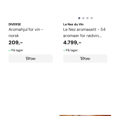
DIVERSE
Le Nez du Vin
Aromahjul for vin -
Le Nez aromasett - 54
norsk
aromaer for rødvin,
209,-
hvitvin og musserende
4.799,-
På lager
På lager
Kjøp
Kjøp