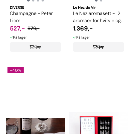
DIVERSE
Le Nez du Vin
Champagne - Peter
Le Nez aromasett - 12
Liem
aromaer for hvitvin og
527,-
musserende
1.369,-
879,-
På lager
På lager
Kjøp
Kjøp
-40%