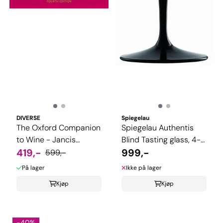
DIVERSE
Spiegelau
The Oxford Companion
Spiegelau Authentis
to Wine - Jancis
Blind Tasting glass, 4-
Robinson
419,-
pk
999,-
599,-
På lager
Ikke på lager
Kjøp
Kjøp
-40%