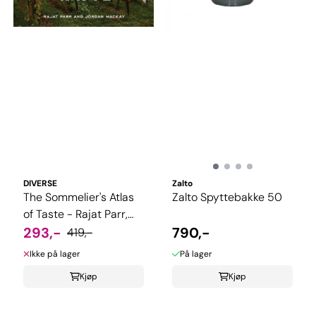
DIVERSE
Zalto
The Sommelier's Atlas
Zalto Spyttebakke 50
of Taste - Rajat Parr,
Jordan Mackay
293,-
790,-
419,-
Ikke på lager
På lager
Kjøp
Kjøp