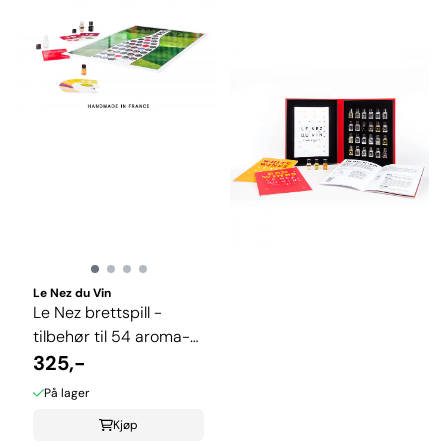
Le Nez du Vin
Le Nez brettspill -
tilbehør til 54 aroma-
settet
325,-
På lager
Kjøp