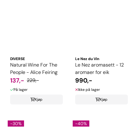
DIVERSE
Le Nez du Vin
Natural Wine For The
Le Nez aromasett - 12
People - Alice Feiring
aromaer for eik
137,-
990,-
229,-
På lager
Ikke på lager
Kjøp
Kjøp
-30%
-40%