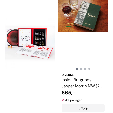
DIVERSE
Inside Burgundy -
Jasper Morris MW (2.
edition)
865,-
Ikke på lager
Kjøp