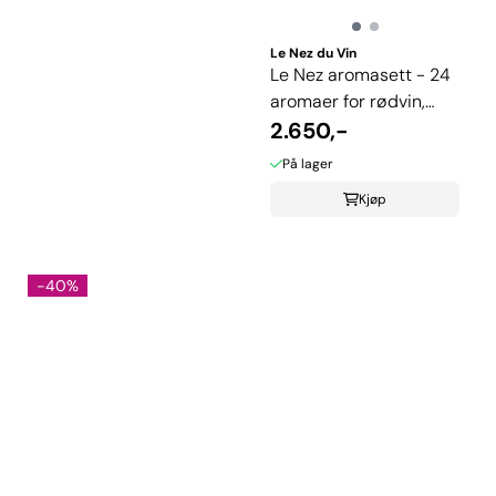
Le Nez du Vin
Le Nez aromasett - 24
aromaer for rødvin,
hvitvin og musserende
2.650,-
På lager
Kjøp
-40%